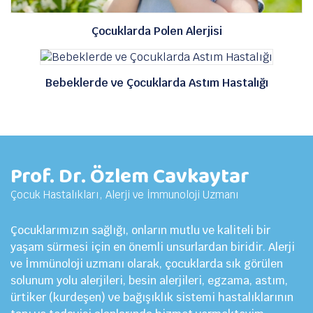
Çocuklarda Polen Alerjisi
Bebeklerde ve Çocuklarda Astım Hastalığı
Prof. Dr. Özlem Cavkaytar
Çocuk Hastalıkları, Alerji ve İmmunoloji Uzmanı
Çocuklarımızın sağlığı, onların mutlu ve kaliteli bir
yaşam sürmesi için en önemli unsurlardan biridir. Alerji
ve İmmünoloji uzmanı olarak, çocuklarda sık görülen
solunum yolu alerjileri, besin alerjileri, egzama, astım,
ürtiker (kurdeşen) ve bağışıklık sistemi hastalıklarının