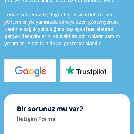
tanı ve tedavisi alanlarında hizmet vermekteyim.
Tedavi sürecinizde, doğru teşhis ve etkili tedavi
yöntemleriyle yanınızda olmaya özen gösteriyorum.
Benimle sağlık yolculuğunu paylaşan hastalarımın
gerçek deneyimlerini okuyabilirsiniz. Onların samimi
yorumları, sizin için de yol gösterici olabilir.
Bir sorunuz mu var?
İletişim Formu