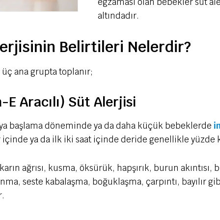
egzaması olan bebekler süt alerj
altındadır.
jisinin Belirtileri Nelerdir?
üç ana grupta toplanır;
E Aracılı) Süt Alerjisi
ıdaya başlama döneminde ya da daha küçük bebeklerde
i
çinde ya da ilk iki saat içinde deride genellikle yüzde kı
karın ağrısı, kusma, öksürük, hapşırık, burun akıntısı, b
nma, seste kabalaşma, boğuklaşma, çarpıntı, bayılır gi
r.