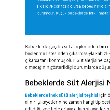
sık sık ve çok fazla olursa bebeğin kilo a
durumdur. Küçük bebeklerde farklı hastalıkl
Bebeklerde geç tip süt alerjilerinden biri
beslenme listesinden çıkarmasıyla kabızlık
çıkarsa tanı konmuş olur. Süt alerjisine b
olmadığının gösterildiği durumlarda düşü
Bebeklerde Süt Alerjisi N
Bebeklerde inek sütü alerjisi teşhisi
için 
alınır. Şikayetlerin ne zaman hangi tip besi
edildiği, geç tipte ortaya çıkan şikayetler