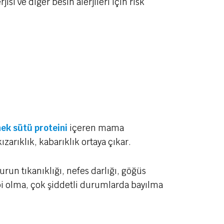
isi ve diğer besin alerjileri için risk
nek sütü proteini
içeren mama
zarıklık, kabarıklık ortaya çıkar.
urun tıkanıklığı, nefes darlığı, göğüs
bi olma, çok şiddetli durumlarda bayılma