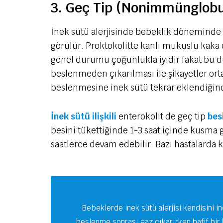
3. Geç Tip (Nonimmünglobuli
İnek sütü alerjisinde bebeklik döneminde s
görülür. Proktokolitte kanlı mukuslu kaka 
genel durumu çoğunlukla iyidir fakat bu d
beslenmeden çıkarılması ile şikayetler ort
beslenmesine inek sütü tekrar eklendiğind
İnek sütü ilişkili
enterokolit de geç tip
bes
besini tükettiğinde 1-3 saat içinde kusma 
saatlerce devam edebilir. Bazı hastalarda 
Bebeklerde inek sütü alerjisi kendisini i
beslenme sonrası gaz çıkarırken hafif bir