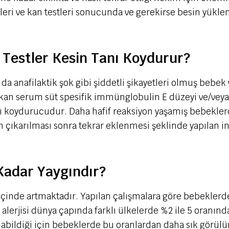
i ve kan testleri sonucunda ve gerekirse besin yükleme t
i Testler Kesin Tanı Koydurur?
 da anafilaktik şok gibi şiddetli şikayetleri olmuş beb
an serum süt spesifik immünglobulin E düzeyi ve/veya ine
ı koydurucudur. Daha hafif reaksiyon yaşamış bebeklerde
 çıkarılması sonra tekrar eklenmesi şeklinde yapılan in
 Kadar Yaygındır?
ar içinde artmaktadır. Yapılan çalışmalara göre bebeklerde 
alerjisi dünya çapında farklı ülkelerde %2 ile 5 oranında
 da olabildiği için bebeklerde bu oranlardan daha sık gö