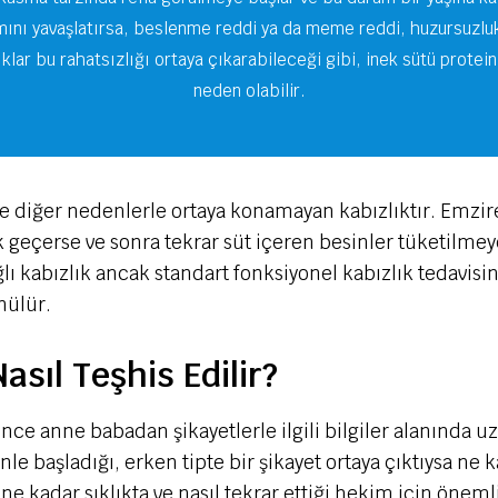
lımını yavaşlatırsa, beslenme reddi ya da meme reddi, huzursuzlu
ar bu rahatsızlığı ortaya çıkarabileceği gibi, inek sütü proteini i
neden olabilir.
 de diğer nedenlerle ortaya konamayan kabızlıktır. Emzi
 geçerse ve sonra tekrar süt içeren besinler tüketilme
ağlı kabızlık ancak standart fonksiyonel kabızlık tedavi
nülür.
asıl Teşhis Edilir?
önce anne babadan şikayetlerle ilgili bilgiler alanında 
nle başladığı, erken tipte bir şikayet ortaya çıktıysa ne k
in ne kadar sıklıkta ve nasıl tekrar ettiği hekim için ön