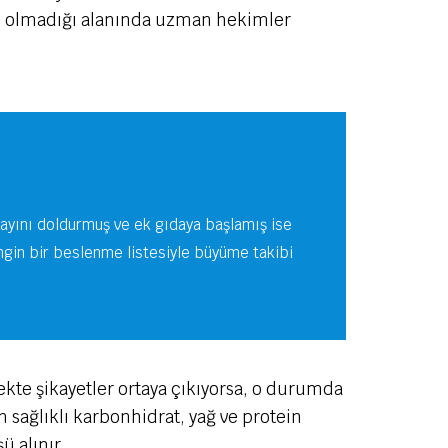
lup olmadığı alanında uzman hekimler
ı ayını doldurmuş ve ek gıdaya başlamış ise
ngin bir beslenme listesiyle büyüme takibi
ekte şikayetler ortaya çıkıyorsa, o durumda
sağlıklı karbonhidrat, yağ ve protein
ü alınır.