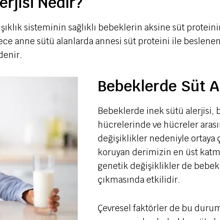
rjisi Nedir?
ıklık sisteminin sağlıklı bebeklerin aksine süt protein
ece anne sütü alanlarda annesi süt proteini ile beslenen
denir.
Bebeklerde Süt Al
Bebeklerde inek sütü alerjisi, b
hücrelerinde ve hücreler aras
değişiklikler nedeniyle ortay
koruyan derimizin en üst katma
genetik değişiklikler de bebekl
çıkmasında etkilidir.
Çevresel faktörler de bu durum