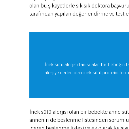
olan bu şikayetlerle sık sık doktora başvu
tarafından yapılan değerlendirme ve testle
İnek sütü alerjisi tanısı alan bir bebeğin
alerjiye neden olan inek sütü proteini fo
İnek sütü alerjisi olan bir bebekte anne s
annenin de beslenme listesinden sorumlu b
içeren beslenme listesi ve ek olarak kalsiy