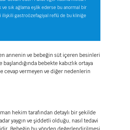
k ve sık ağlama eşlik ederse bu anormal bir
lişkili gastroözefagiyal reflü de bu kliniğe
ren annenin ve bebeğin süt içeren besinleri
ye başlandığında bebekte kabızlık ortaya
sine cevap vermeyen ve diğer nedenlerin
uzman hekim tarafından detaylı bir şekilde
adar yaygın ve şiddetli olduğu, nasıl tedavi
emlidir. Bebeğin bu yönden değerlendirilmesi