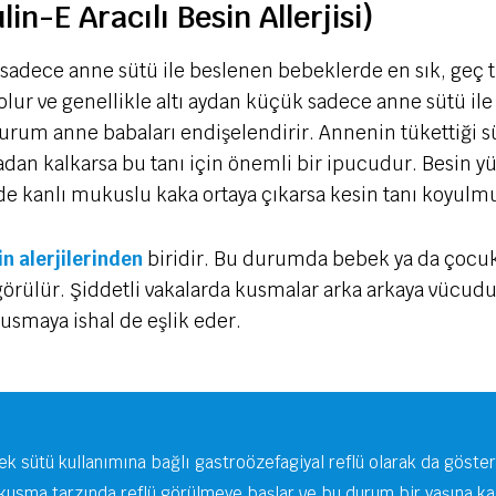
n-E Aracılı Besin Allerjisi)
adece anne sütü ile beslenen bebeklerde en sık, geç tip
olur ve genellikle altı aydan küçük sadece anne sütü i
urum anne babaları endişelendirir. Annenin tükettiği s
adan kalkarsa bu tanı için önemli bir ipucudur. Besin yü
e kanlı mukuslu kaka ortaya çıkarsa kesin tanı koyulmu
in alerjilerinden
biridir. Bu durumda bebek ya da çocuk 
görülür. Şiddetli vakalarda kusmalar arka arkaya vücudu
kusmaya ishal de eşlik eder.
nek sütü kullanımına bağlı gastroözefagiyal reflü olarak da göste
 kusma tarzında reflü görülmeye başlar ve bu durum bir yaşına 