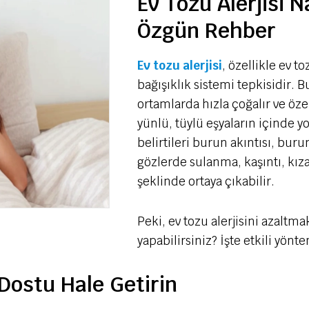
Ev Tozu Alerjisi N
Özgün Rehber
Ev tozu alerjisi
, özellikle ev t
bağışıklık sistemi tepkisidir. 
ortamlarda hızla çoğalır ve öze
yünlü, tüylü eşyaların içinde y
belirtileri burun akıntısı, buru
gözlerde sulanma, kaşıntı, kızar
şeklinde ortaya çıkabilir.
Peki, ev tozu alerjisini azalt
yapabilirsiniz? İşte etkili yönt
 Dostu Hale Getirin