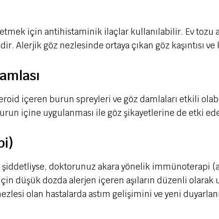
fletmek için antihistaminik ilaçlar kullanılabilir. Ev toz
dir. Alerjik göz nezlesinde ortaya çıkan göz kaşıntısı ve kı
Damlası
eroid içeren burun spreyleri ve göz damlaları etkili olabi
urun içine uygulanması ile göz şikayetlerine de etki ede
pi)
şiddetliyse, doktorunuz akara yönelik immünoterapi (ale
için düşük dozda alerjen içeren aşıların düzenli olarak u
ik nezlesi olan hastalarda astım gelişimini ve yeni duyarl