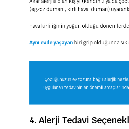
Akar alerjisi olan kişiyi (kendiniz ya da ç
(egzoz dumanı, kirli hava, duman) uyaranl
Hava kirliliğinin yoğun olduğu dönemlerde
Aynı evde yaşayan
biri grip olduğunda sık s
Çocuğunuzun ev tozuna bağlı alerjik nezle
uygulanan tedavinin en önemli amaçlarından
4. Alerji Tedavi Seçenekl