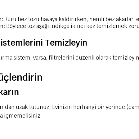
n:
Kuru bez tozu havaya kaldırırken, nemli bez akarları et
n:
Böylece toz aşağı indikçe ikinci kez temizlemek zor
istemlerini Temizleyin
ma sistemi varsa, filtrelerini düzenli olarak temizleyin 
üçlendirin
karın
amdan uzak tutunuz. Evinizin herhangi bir yerinde (ca
ara içmemelisiniz.