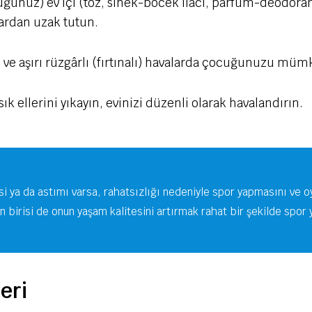
ocuğunuz) ev içi (toz, sinek-böcek ilacı, parfüm-deodoran
ardan uzak tutun.
 ve aşırı rüzgârlı (fırtınalı) havalarda çocuğunuzu mü
ık ellerini yıkayın, evinizi düzenli olarak havalandırın.
si ya da astımı varsa, rahatsızlığı nedeniyle spor yapmasını v
 birisi de onun yaşam kalitesini artırmak rahat bir şekilde spo
eri