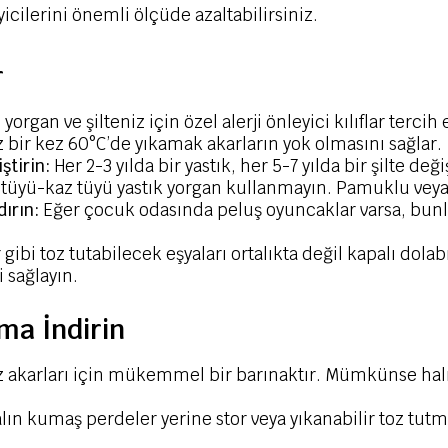
yicilerini önemli ölçüde azaltabilirsiniz.
r
 yorgan ve şilteniz için özel alerji önleyici kılıflar tercih 
 bir kez 60°C’de yıkamak akarların yok olmasını sağlar.
ştirin:
Her 2-3 yılda bir yastık, her 5-7 yılda bir şilte değ
 tüyü-kaz tüyü yastık yorgan kullanmayın. Pamuklu veya e
dırın:
Eğer çocuk odasında peluş oyuncaklar varsa, bunlar
bi toz tutabilecek eşyaları ortalıkta değil kapalı dolab
 sağlayın.
ma İndirin
z akarları için mükemmel bir barınaktır. Mümkünse halısı
.
lın kumaş perdeler yerine stor veya yıkanabilir toz tut