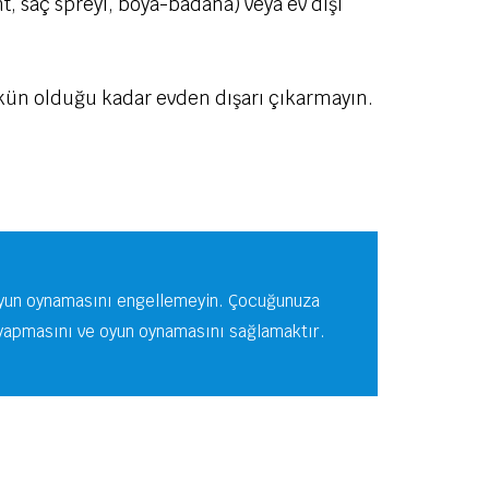
t, saç spreyi, boya-badana) veya ev dışı
mkün olduğu kadar evden dışarı çıkarmayın.
e oyun oynamasını engellemeyin. Çocuğunuza
r yapmasını ve oyun oynamasını sağlamaktır.