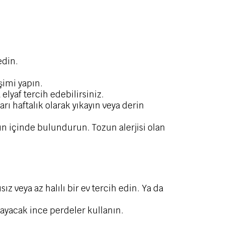
edin.
işimi yapın.
lyaf tercih edebilirsiniz.
ı haftalık olarak yıkayın veya derin
ın içinde bulundurun. Tozun alerjisi olan
z veya az halılı bir ev tercih edin. Ya da
mayacak ince perdeler kullanın.