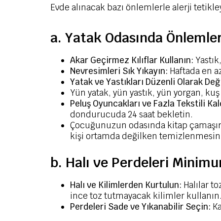
Evde alınacak bazı önlemlerle alerji tetikle
a. Yatak Odasında Önlemle
Akar Geçirmez Kılıflar Kullanın:
Yastık,
Nevresimleri Sık Yıkayın:
Haftada en az
Yatak ve Yastıkları Düzenli Olarak Deği
Yün yatak, yün yastık, yün yorgan, kuş
Peluş Oyuncakları ve Fazla Tekstili Kal
dondurucuda 24 saat bekletin.
Çocuğunuzun odasında kitap çamaşır gi
kişi ortamda değilken temizlenmesini
b. Halı ve Perdeleri Minimu
Halı ve Kilimlerden Kurtulun:
Halılar to
ince toz tutmayacak kilimler kullanın
Perdeleri Sade ve Yıkanabilir Seçin:
Ka