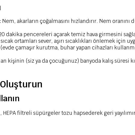
ü
:
Nem, akarların çoğalmasını hızlandırır. Nem oranını d
0 dakika pencereleri açarak temiz hava girmesini sağla
sıcak ortamları sever, aşırı sıcaklıkları önlemek için uy
(evde çamaşır kurutma, buhar yapan cihazları kullanma,
lan kişinin (siz ya da çocuğunuz) banyoda kalış süresi kı
 Oluşturun
llanın
 HEPA filtreli süpürgeler tozu hapsederek geri yayılımı