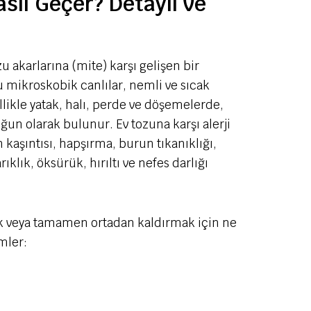
asıl Geçer? Detaylı ve
ozu akarlarına (mite) karşı gelişen bir
Bu mikroskobik canlılar, nemli ve sıcak
llikle yatak, halı, perde ve döşemelerde,
oğun olarak bulunur. Ev tozuna karşı alerji
n kaşıntısı, hapşırma, burun tıkanıklığı,
ıklık, öksürük, hırıltı ve nefes darlığı
mak veya tamamen ortadan kaldırmak için ne
emler: